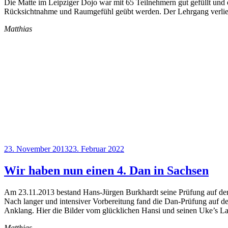
Die Matte im Leipziger Dojo war mit 65 Teilnehmern gut gefüllt und
Rücksichtnahme und Raumgefühl geübt werden. Der Lehrgang verlief
Matthias
Veröffentlicht
23. November 2013
23. Februar 2022
am
Wir haben nun einen 4. Dan in Sachsen
Am 23.11.2013 bestand Hans-Jürgen Burkhardt seine Prüfung auf de
Nach langer und intensiver Vorbereitung fand die Dan-Prüfung auf d
Anklang. Hier die Bilder vom glücklichen Hansi und seinen Uke’s La
Matthias