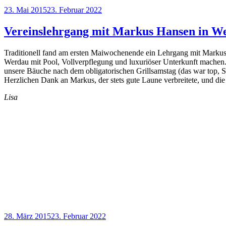
Veröffentlicht
23. Mai 2015
23. Februar 2022
am
Vereinslehrgang mit Markus Hansen in W
Traditionell fand am ersten Maiwochenende ein Lehrgang mit Markus H
Werdau mit Pool, Vollverpflegung und luxuriöser Unterkunft machen. 
unsere Bäuche nach dem obligatorischen Grillsamstag (das war top, S
Herzlichen Dank an Markus, der stets gute Laune verbreitete, und d
Lisa
Veröffentlicht
28. März 2015
23. Februar 2022
am