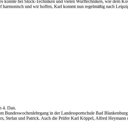
 es konnte bei Stock-Techniken und vielen Wurftechniken, wie dem Ko
 harmonisch und wir hoffen, Karl kommt nun regelmäßig nach Leipzi
n 4. Dan.
em Bundeswochenlehrgang in der Landessportschule Bad Blankenburg st
rs, Stefan und Patrick. Auch die Prüfer Karl Köppel, Alfred Heymann