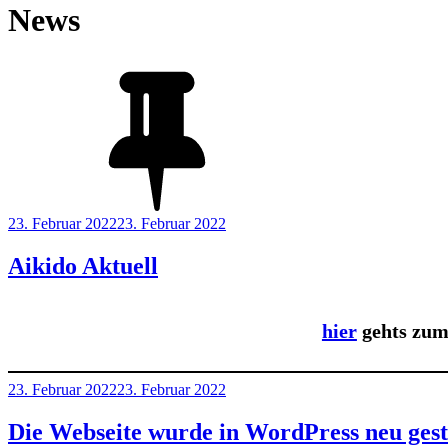
News
Veröffentlicht
23. Februar 2022
23. Februar 2022
am
Aikido Aktuell
hier
gehts zum 
Veröffentlicht
23. Februar 2022
23. Februar 2022
am
Die Webseite wurde in WordPress neu gesta